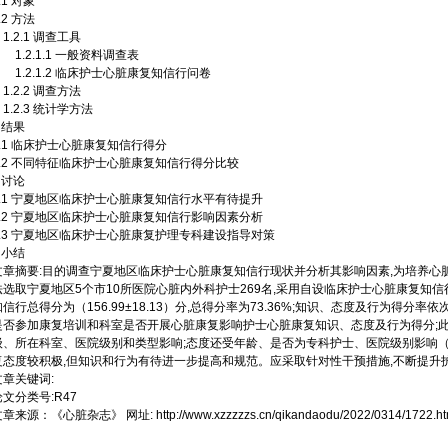
.1 对象
.2 方法
.2.1 调查工具
1.2.1.1 一般资料调查表
1.2.1.2 临床护士心脏康复知信行问卷
.2.2 调查方法
1.2.3 统计学方法
 结果
2.1 临床护士心脏康复知信行得分
2.2 不同特征临床护士心脏康复知信行得分比较
 讨论
3.1 宁夏地区临床护士心脏康复知信行水平有待提升
3.2 宁夏地区临床护士心脏康复知信行影响因素分析
3.3 宁夏地区临床护士心脏康复护理专科建设指导对策
 小结
文章摘要:目的调查宁夏地区临床护士心脏康复知信行现状并分析其影响因素,为培养心
法选取宁夏地区5个市10所医院心脏内外科护士269名,采用自设临床护士心脏康复知
知信行总得分为（156.99±18.13）分,总得分率为73.36%;知识、态度及行为得分率依次为
是否参加康复培训和科室是否开展心脏康复影响护士心脏康复知识、态度及行为得分;此
级、所在科室、医院级别和类型影响;态度还受年龄、是否为专科护士、医院级别影响（P<0
复态度较积极,但知识和行为有待进一步提高和规范。应采取针对性干预措施,不断提升
文章关键词:
论文分类号:R47
文章来源：
《心脏杂志》
网址:
http://www.xzzzzzs.cn/qikandaodu/2022/0314/1722.ht