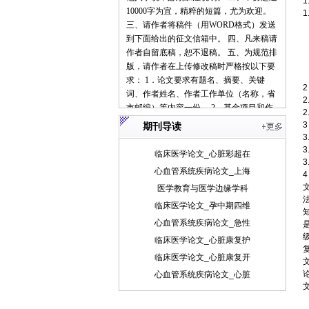
1
10000字为宜，精粹的短篇，尤为欢迎。
1
三、请作者将稿件（用WORD格式）发送
1
到下面给出的征文信箱中。 四、凡来稿请
作者自留底稿，恕不退稿。 五、为规范排
1
版，请作者在上传修改稿时严格按以下要
求： 1．论文要求有题名、摘要、关键
2
词、作者姓名、作者工作单位（名称，省
市邮编）等内容一份。 2．基金项目和作
者简介按下列格式： 基金项目：项目名称
3
期刊导读
（编号） 作者简介：姓名（出生年－），
性别，民族（汉族可省略），籍贯，职
临床医学论文_心脏彩超在
称，学位，研究方向。 3．文章一般有引
心血管系统疾病论文_上海
4
言部分和正文部分，正文部分用阿拉伯数
医学教育与医学边缘学科
字分级编号法，一般用两级。插图下方应
注明图序和图名。表格应采用三线表，表
临床医学论文_孕中期四维
格上方应注明表序和表名。 4．参考文献
心血管系统疾病论文_急性
列出的一般应限于作者直接阅读过的、最
临床医学论文_心脏康复护
主要的、发表在正式出版物上的文献。其
临床医学论文_心脏康复开
他相关注释可用脚注在当页标注。参考文
献的著录应执行国家标准GB7714-87的规
心血管系统疾病论文_心脏
定，采用顺序编码制。