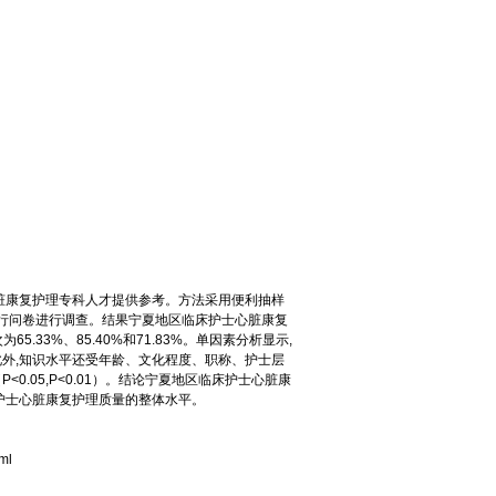
脏康复护理专科人才提供参考。方法采用便利抽样
信行问卷进行调查。结果宁夏地区临床护士心脏康复
65.33%、85.40%和71.83%。单因素分析显示,
外,知识水平还受年龄、文化程度、职称、护士层
.05,P<0.01）。结论宁夏地区临床护士心脏康
护士心脏康复护理质量的整体水平。
ml